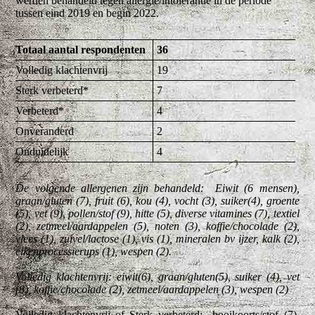
werden behandeld tegen allergie/intolerantie in de periode
tussen eind 2019 en begin 2022.
Totaal aantal respondenten
36
Volledig klachtenvrij
19
Sterk verbeterd*
7
Verbeterd*
4
Onveranderd
2
Onduidelijk
4
De volgende allergenen zijn behandeld: Eiwit (6 mensen),
graan/gluten (7), fruit (6), kou (4), vocht (3), suiker(4), groente
(5), vet (9), pollen/stof (9), hitte (5), diverse vitamines (7), textiel
(2), zetmeel/aardappelen (5), noten (3), koffie/chocolade (2),
vlees (1), zuivel/lactose (1), vis (1), mineralen bv ijzer, kalk (2),
eikenprocessierups (1), wespen (2).
Volledig klachtenvrij: eiwit(6), graan/gluten(5), suiker (4), vet
(8), koffie/chocolade (2), zetmeel/aardappelen (3), wespen (2)
Volledig klachtenvrij of Sterk verbeterd: hooikoorts/stof (7),