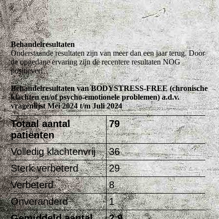
Behandelresultaten
Onderstaande resultaten zijn van meer dan een jaar terug. Door
de opgedane ervaring zijn de recentere resultaten NOG
positiever!
Behandelresultaten van BODYSTRESS-FREE (chronische
klachten en/of psycho-emotionele problemen) a.d.v.
vragenlijst Mei 2024 t/m Juli 2024
Totaal aantal
79
patiënten
Volledig klachtenvrij
36
Sterk verbeterd
29
Verbeterd
8
Onveranderd
1
Gemiddeld aantal
2.9