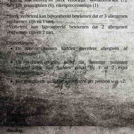
hitte (4), graan/gluten (6), eikenprocessierups (1)
*Sterk verbeterd kan bijvoorbeeld betekenen dat er 3 allergenen
verdwenen zijn en 1 niet.
*Verbeterd kan bijvoorbeeld betekenen dat 2 allergenen
verdwenen zijn en 2 niet.
Opmerkingen:
De meeste mensen hadden meerdere allergieën of
intolerantie.
Uit recente ervaring blijkt dat sommige patiënten
waarschijnlijk baat hadden gehad bij 1 of 2 extra
behandelingen.
Het gemiddelde aantal behandelingen per persoon was ~2.
Openingstijden
maandag
8
:
00
–
18
:
15
dinsdag