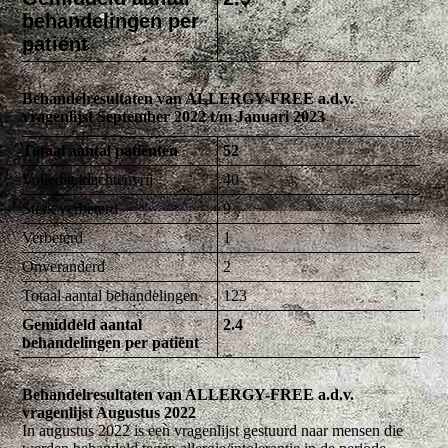
behandelingen per
patiënt
Behandelresultaten van ALLERGY-FREE a.d.v.
vragenlijst September 2022 t/m Januari 2023
Totaal aantal patiënten
52
Volledig klachtenvrij
40
Sterk verbeterd
9
Verbeterd
1
Onveranderd
2
Totaal aantal behandelingen
123
Gemiddeld aantal
2.4
behandelingen per patiënt
Behandelresultaten van ALLERGY-FREE a.d.v.
vragenlijst Augustus 2022
In augustus 2022 is een vragenlijst gestuurd naar mensen die